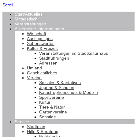
Scroll
Start/Aktuelles
Mittagstisch
Veranstaltungen
Allgemeine Informationen
Wirtschaft
Ausflugstipps
Sehenswertes
Kultur & Freizeit
Veranstaltungen im Stadtkulturhaus
Stadtführungen
Adressen
Umland
Geschichtliches
Vereine
Soziales & Karitatives
Jugend & Schulen
Katastrophenschutz & Medizin
Sportvereine
Kultur
Tiere & Natur
Gartenvereine
Sonstige
Service
Stadtplan
Hilfe & Beratung
Notdienste