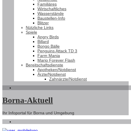
Familiäres
Wirtschaftliches
Wasserstände
Baustellen-Info
Blitzer
Nützliche Links
Spiele
Angry Birds
Billard
Bongo Bälle
Penguins Attack TD 3
Farm Mania
Mario Forever Flash
Bereitschaftsdienste
Apotheken/Notdienst
Ärzte/Notdienst
Zahnärzte/Notdienst
Borna-Aktuell
Ihr Infoportal für Borna und Umgebung