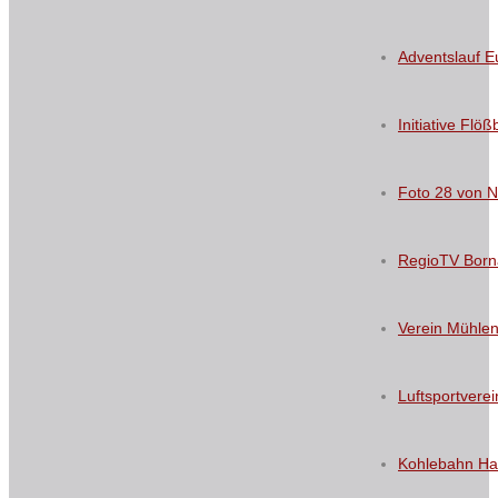
Adventslauf E
Initiative Flö
Foto 28 von 
RegioTV Born
Verein Mühle
Luftsportvere
Kohlebahn Has