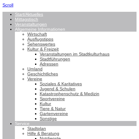
Scroll
Start/Aktuelles
Mittagstisch
Veranstaltungen
Allgemeine Informationen
Wirtschaft
Ausflugstipps
Sehenswertes
Kultur & Freizeit
Veranstaltungen im Stadtkulturhaus
Stadtführungen
Adressen
Umland
Geschichtliches
Vereine
Soziales & Karitatives
Jugend & Schulen
Katastrophenschutz & Medizin
Sportvereine
Kultur
Tiere & Natur
Gartenvereine
Sonstige
Service
Stadtplan
Hilfe & Beratung
Notdienste