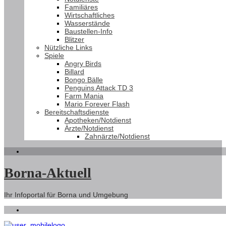
Familiäres
Wirtschaftliches
Wasserstände
Baustellen-Info
Blitzer
Nützliche Links
Spiele
Angry Birds
Billard
Bongo Bälle
Penguins Attack TD 3
Farm Mania
Mario Forever Flash
Bereitschaftsdienste
Apotheken/Notdienst
Ärzte/Notdienst
Zahnärzte/Notdienst
Borna-Aktuell
Ihr Infoportal für Borna und Umgebung