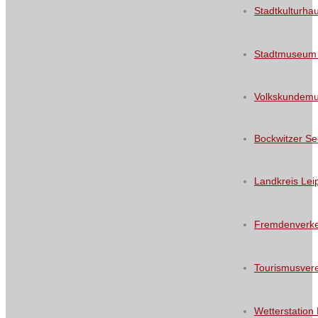
Stadtkulturha
Stadtmuseum
Volkskundem
Bockwitzer S
Landkreis Lei
Fremdenverke
Tourismusvere
Wetterstation