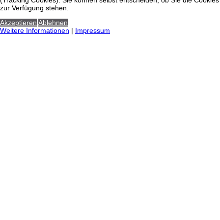
(Tracking Cookies). Sie können selbst entscheiden, ob Sie die Cookies
zur Verfügung stehen.
Akzeptieren
Ablehnen
Weitere Informationen
|
Impressum